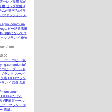
店セレブ愛用 知的
物 セレブ愛用♪!
テムが勢ぞろい!再
!ファッション 人
we.agvol.com/num-
ml vogコピー話題沸騰
料 印象になってロ
シャツブランド 偽物
l.com/num-
10:09
iuスーパー コピー 販
dying.com/miumiu/
ウコピー ブランド
 ブランド スーパ
優良店,DIORブラン
ブランド 店舗!品良
m/miumiu/num-
ml DIOR今だけ26
りVIP顧客セール
上げ ブランド ス
 店舗..