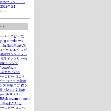
すすめブランドラン
2022年版】
17:55
ント
eスーパー コピー 安
dying.com/loewe/
 品 販売今売れて
e コピー ロエベ コピ
半袖ポロシャツ メン
 襟ライン入り 一枚
印象トップス
/loewe/num-
tml 今売れている
ーパーコピー ロエベ
ー コピー 半袖ポ
ンズ 刺繍ロゴ 襟ラ
一枚で決まる好印象
ing2681DuKv
ne583yk.toyamaru.com/
コピー今売れている
ーパーコピー ロエベ