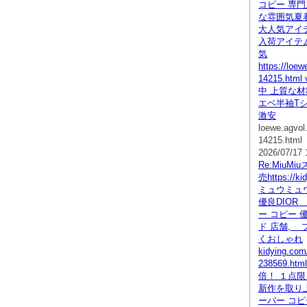
コピー 専門
な雰囲気夏着
大人気アイ
入荷アイテム
気
https://loe
14215.ht
中 上質な材
エベ半袖T
激安
loewe.agvo
14215.html
2026/07/17 
Re:MiuM
売https://ki
ミュウミュ
優良DIOR
ー コピー 
ド 店舗, 
くおしゃれ
kidying.co
238569.ht
倍！ １点限
新作を取り
ーパー コピー