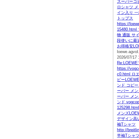
スーパーコピ
ロシャツ メ
イン入り 
トップス
https://loe
15480.h
物 通販 サ
段使いに最
お得格安LO
loewe.agvol
2026/07/17 
Re:LOEW
https://vogc
c0.html
ピーLOEW
ンド コピー
ーパー メン
ーパー メン
ンド vogcopy
125298.h
メンズLOE
デザイン高
袖Tシャツ
http://breit
半袖Tシャツ