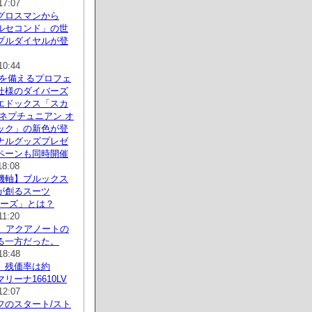
17:07
グロスマンから
ルセコンド」の世
プルダイヤルが登
10:44
防水を備えるプロフェ
仕様のダイバーズ
エドックス「スカ
ネプチュニアン オ
ック」の新色が登
ナルグッズプレゼ
ペーンも同時開催
18:08
機軸】ブルックス
が創るスーツ
シリーズ」とは？
11:20
間、アクアノートの
る一方だった。
18:48
】残価率は約
リーナ16610LV
12:07
フのスタート/スト