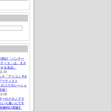
の時計「パンテー
ルティエ」は、まさ
愛せる名品」
11:20
ッチ「アイコン #タ
アーティスト
LAとのコラボレーショ
場 |
15:00
ーザーのクロノグラ
ろいろ凄いんです
複雑腕時計図鑑】