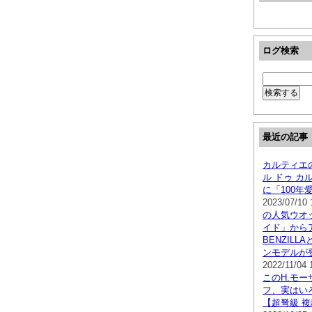
ログ検索
最近の記事
カルティエ
ル ドゥ カ
に「100年
2023/07/10 
の人気ウオ
イド」から
BENZIL
ンモデルが登
2022/11/04 
このH.モ
フ、実はい
【超弩級 