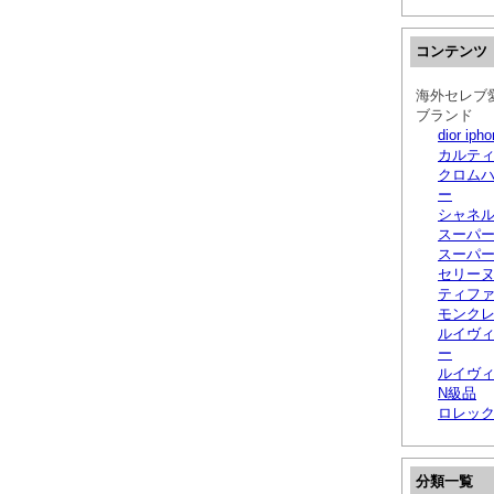
コンテンツ
海外セレブ
ブランド
dior i
カルテ
クロムハ
ー
シャネル
スーパー
スーパ
セリーヌ
ティフ
モンクレ
ルイヴィ
ー
ルイヴ
N級品
ロレッ
分類一覧