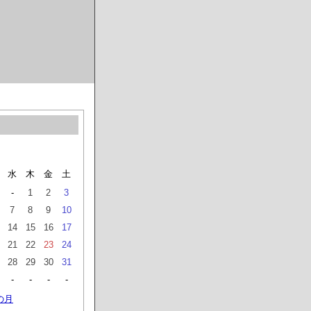
月
水
木
金
土
-
1
2
3
7
8
9
10
14
15
16
17
21
22
23
24
28
29
30
31
-
-
-
-
の月