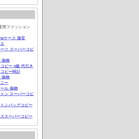
愛用ファッション
phoneケース 激安
ィエ
ーツ スーパーコピ
 偽物
コピー n級 代引き
ーコピー時計
 偽物
ァニー
ール 偽物
トン スーパーコピ
ィトンバッグコピー
クススーパーコピー