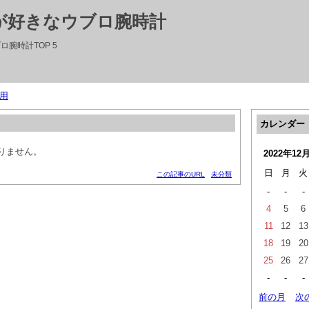
性が好きなウブロ腕時計
ロ腕時計TOP 5
用
カレンダー
りません。
2022年12
日
月
火
この記事のURL
未分類
-
-
-
4
5
6
11
12
13
18
19
20
25
26
27
-
-
-
前の月
次