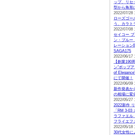
ップ、リセ
型から角形
2022/07/28 
ローズゴー
う、カラトラ
2022/07/08 
セイコー ブ
ン・ブルー
レーション
SAGA175
2022/06/17 
【創業190
ン”ポップアッ
of Elega
にて開催！
2022/06/09 
新作発表か
の相場に変
2022/05/27 
2022新作
「RM 3-0
ラファエル
フライエフ
2022/05/18 
30代女性