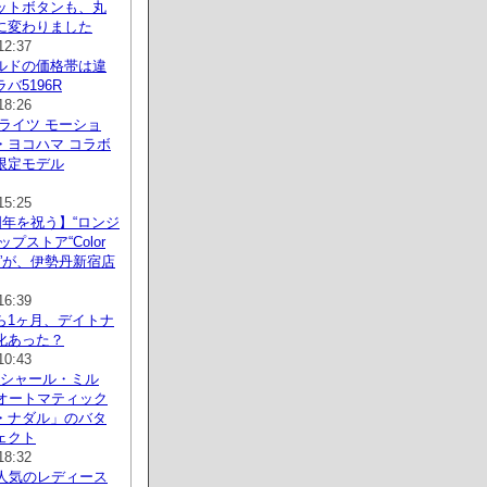
ットボタンも、丸
に変わりました
12:37
ルドの価格帯は違
バ5196R
18:26
ライツ モーショ
・ヨコハマ コラボ
限定モデル
15:25
周年を祝う】“ロンジ
プストア“Color
nce”が、伊勢丹新宿店
16:39
ら1ヶ月、デイトナ
化あった？
10:43
 リシャール・ミル
3 オートマティック
・ナダル」のバタ
ェクト
18:32
に人気のレディース