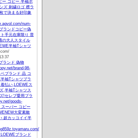
ー コピー 半袖ポ
ンズ 刺繍ロゴ 襟ラ
一枚で決まる好印象
we.agvol.com/num-
tml ブランドコピー偽
イト手元在庫限り 普
適の大人スタイル
EWE半袖Tシャツ
.com/
13:37
Eブランド 偽物
opy.net/brand-98-
 ロエベブランド 品 コ
E半袖Tシャツブラ
 着払い,LOEWEス
ズ,半袖Tシャツス
ズ!セレブ愛用ブラ
.net/goods-
tml スーパー コピー
WENEW大変素敵
い 超カッコイイ半
ling859z.toyamaru.com/
LOEWEブランド