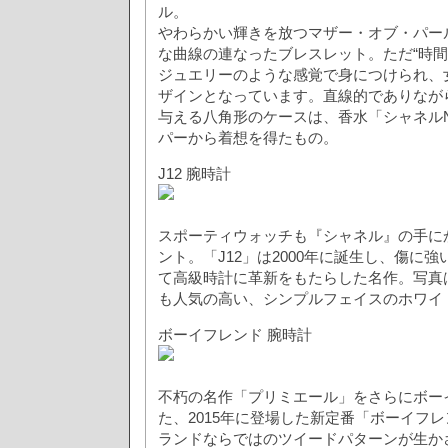
ル。
やわらかい輝きを放つマザー・オブ・パー
な曲線の連なったブレスレット。ただ“時間
ジュエリーのような感覚で身につけられ、
ザインとなっています。直線的でありなが
与える八角形のケースは、香水「シャネルN
パーから着想を得たもの。
J12 腕時計
スポーティウォッチも『シャネル』の手に
ント。「J12」は2000年に誕生し、傷に
て高級時計に革新をもたらした名作。写真
も人気の高い、シンプルフェイスのホワイト
ボーイフレンド 腕時計
不朽の名作「プリミエール」をさらにボー
た、2015年に登場した新定番「ボーイフ
ランドならではのツイードパターンが生か