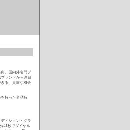
祭典。国内外名門ブ
0ブランドから注目
できる、貴重な機会
値を持った名品時
・トラディション・グラ
分41秒でダイヤル