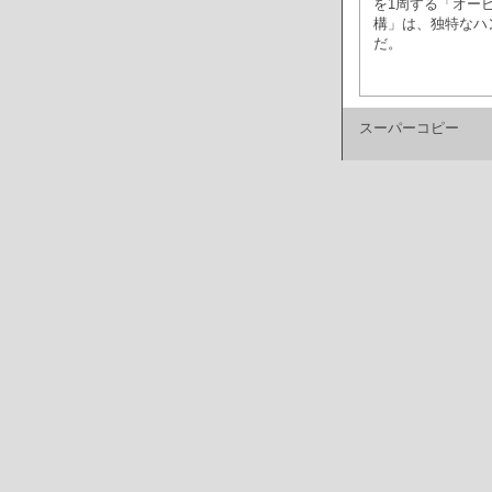
を1周する「オー
構」は、独特なハ
だ。
スーパーコピー