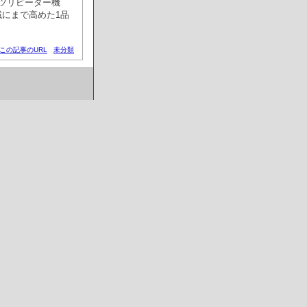
ツリピーター機
にまで高めた1品
この記事のURL
未分類