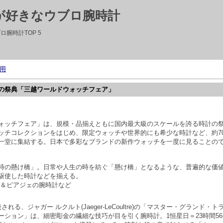
性が好きなウブロ腕時計
ロ腕時計TOP 5
用
の祭典「三越ワールドウォッチフェア」
ォッチフェア」は、規模・品揃えともに国内最大級のスケールを誇る時計の
ッチコレクションをはじめ、限定ウォッチや世界的にも希少な時計など、約7
一堂に集結する。日本で多彩なブランドの新作ウォッチを一度に見ることの
時の懸け橋」。日常や人生の時を紡ぐ「懸け橋」となるような、普遍的な価
駆使した時計などを揃える。
ト＆ピアジェの腕時計など
れる、ジャガー ルクルト(Jaeger-LeCoultre)の「マスター・グランド
ーション」は、細密彫金の繊細な技巧が目を引く腕時計。1恒星日＝23時間56