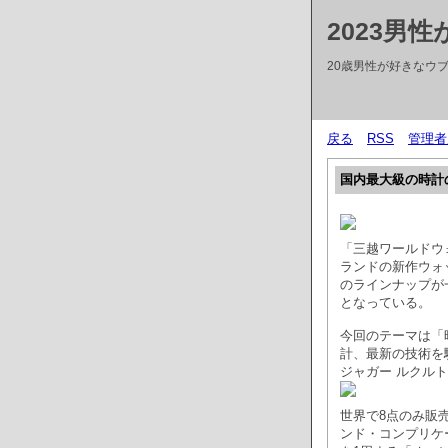
2023男
20歳男性が好きなウブ
戻る
RSS
管理者
国内最大級の時計
「三越ワールドウ
ランドの新作ウォ
のラインナップが
となっている。
今回のテーマは「
計、最新の技術を
ジャガー ルクル
世界で8点のみ販売さ
ンド・コンプリケ