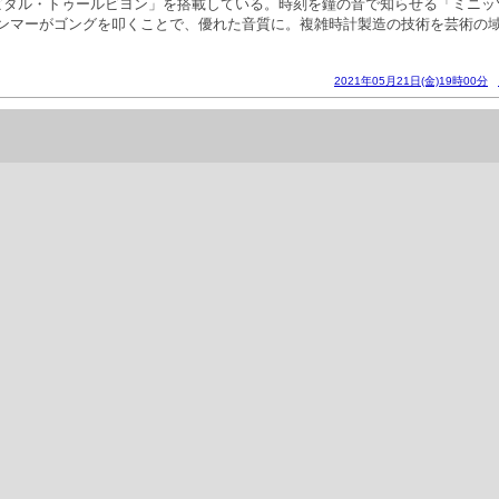
ビタル・トゥールビヨン」を搭載している。時刻を鐘の音で知らせる「ミニッ
ンマーがゴングを叩くことで、優れた音質に。複雑時計製造の技術を芸術の域
2021年05月21日(金)19時00分